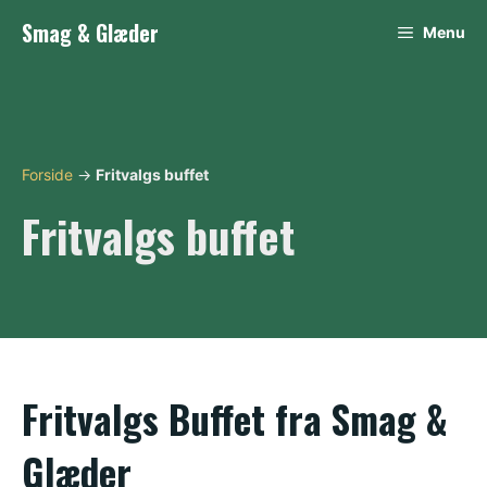
Hop
Smag & Glæder
Menu
til
indhold
Forside
→
Fritvalgs buffet
Fritvalgs buffet
Fritvalgs Buffet fra Smag &
Glæder