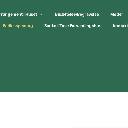
rrangement I Huset
Bisættelse/begravelse
Møder
Fællesspisning
Banko I Tuse Forsamlingshus
Kontakt