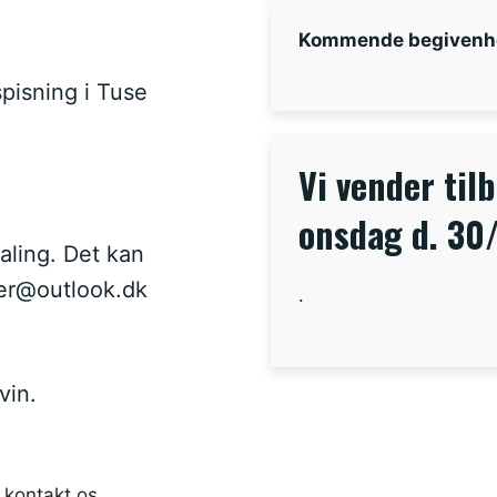
Kommende begivenh
pisning i Tuse
Vi vender til
onsdag d. 30
aling. Det kan
er@outlook.dk
.
vin.
 kontakt os.