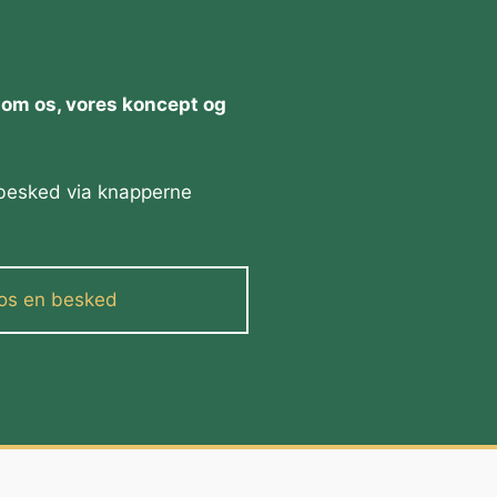
re om os, vores koncept og
n besked via knapperne
os en besked