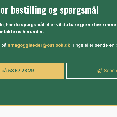
for bestilling og spørgsmål
tille, har du spørgsmål eller vil du bare gerne høre me
ontakte os herunder.
l på
smagogglaeder@outlook.dk
, ringe eller sende e
g på
53 67 28 29
Send 