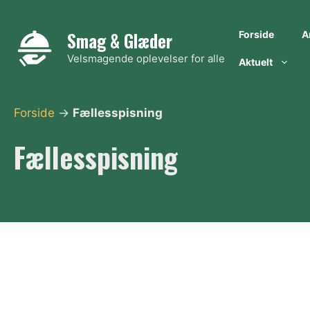
Hop
til
Smag & Glæder
Forside
A
indhold
Velsmagende oplevelser for alle
Aktuelt
Forside
→
Fællesspisning
Fællesspisning